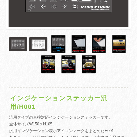
インジケーションステッカー汎
用/H001
汎用タイプの車検対応インジケーションステッカーです。
全体サイズW150ｘH105
汎用インジケーション表示アイコンマークをまとめたH001