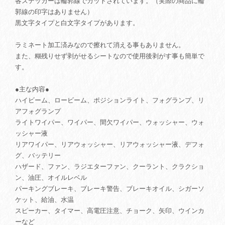
各ステッカーは輪郭線でカットされています。（実際の商品に輪
郭線の印字はありません）
黒文字タイプと白文字タイプがあります。
ラミネート加工済みなので擦れて消える事もありません。
また、糊残りせず剥がせるシートなので使用後剥がす事も簡単で
す。
●主な内容●
ハイビーム、ロービーム、ポジションライト、フォグランプ、リ
アフォグランプ
ライトワイパー、ワイパー、間欠ワイパー、ウォッシャー、ウォ
ッシャー液
リアワイパー、リアウォッシャー、リアウォッシャー液、デフォ
グ、バッテリー
ハザード、ファン、ラジエターファン、クーラント、クラクショ
ン、油圧、オイルレベル
パーキングブレーキ、ブレーキ警告、ブレーキオイル、シガーソ
ケット、給油、水温
スピーカー、タイマー、高電圧注意、チョーク、矢印、ウインカ
ーなど